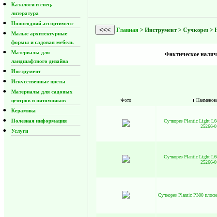
Каталоги и спец.
литература
Новогодний ассортимент
<<<
Главная
> Инструмент > Сучкорез > Н
Малые архитектурные
формы и садовая мебель
Материалы для
Фактическое наличи
ландшафтного дизайна
Инструмент
Искусственные цветы
Материалы для садовых
центров и питомников
Фото
Наименов
Керамика
Полезная информация
Сучкорез Plantic Light L6
25266-0
Услуги
Сучкорез Plantic Light L6
25266-0
Сучкорез Plantic P300 плоск