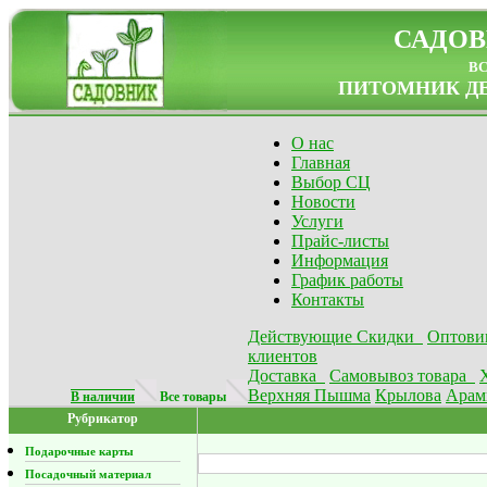
САДОВ
в
ПИТОМНИК ДЕ
О нас
Главная
Выбор СЦ
Новости
Услуги
Прайс-листы
Информация
График работы
Контакты
Действующие Скидки
Оптови
клиентов
Доставка
Самовывоз товара
Верхняя Пышма
Крылова
Арам
В наличии
Все товары
Рубрикатор
Подарочные карты
Посадочный материал