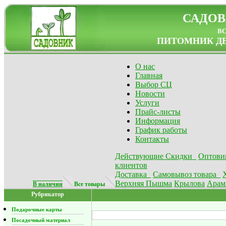
САДОВ
в
ПИТОМНИК ДЕ
О нас
Главная
Выбор СЦ
Новости
Услуги
Прайс-листы
Информация
График работы
Контакты
Действующие Скидки
Оптови
клиентов
Доставка
Самовывоз товара
Верхняя Пышма
Крылова
Арам
В наличии
Все товары
Рубрикатор
Подарочные карты
Посадочный материал