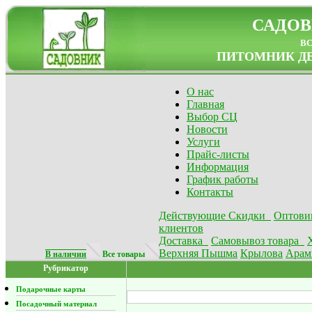
САДОВ
в
ПИТОМНИК ДЕ
О нас
Главная
Выбор СЦ
Новости
Услуги
Прайс-листы
Информация
График работы
Контакты
Действующие Скидки
Оптови
клиентов
Доставка
Самовывоз товара
Верхняя Пышма
Крылова
Арам
В наличии
Все товары
Рубрикатор
Подарочные карты
Посадочный материал