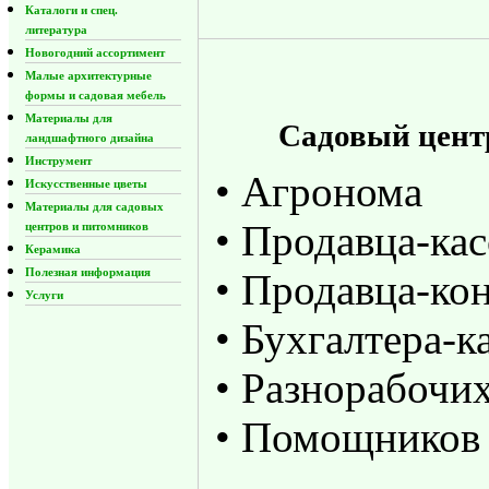
Каталоги и спец.
литература
Новогодний ассортимент
Малые архитектурные
формы и садовая мебель
Материалы для
Садовый цент
ландшафтного дизайна
Инструмент
• Агронома
Искусственные цветы
Материалы для садовых
• Продавца-ка
центров и питомников
Керамика
Полезная информация
• Продавца-ко
Услуги
• Бухгалтера-к
• Разнорабочи
• Помощников